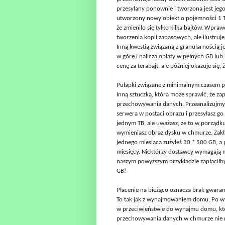
przesyłany ponownie i tworzona jest jego
utworzony nowy obiekt o pojemności 1 T
że zmieniło się tylko kilka bajtów. Wpra
tworzenia kopii zapasowych, ale ilustruj
Inną kwestią związaną z granularnością j
w górę i nalicza opłaty w pełnych GB lu
cenę za terabajt, ale później okazuje się,
Pułapki związane z minimalnym czasem
Inną sztuczką, która może sprawić, że zap
przechowywania danych. Przeanalizujmy 
serwera w postaci obrazu i przesyłasz 
jednym TB, ale uważasz, że to w porządku
wymieniasz obraz dysku w chmurze. Zakła
jednego miesiąca zużyłeś 30 * 500 GB, a 
miesięcy. Niektórzy dostawcy wymagają
naszym powyższym przykładzie zapłaciłby
GB!
Płacenie na bieżąco oznacza brak gwaranc
To tak jak z wynajmowaniem domu. Po w
w przeciwieństwie do wynajmu domu, któ
przechowywania danych w chmurze nie m