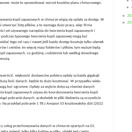
►
apasowe, może to spowodować wzrost kosztów planu chmurowego.
►
►
20
ywania kopii zapasowych w chmurze wiążą się opłaty za dostęp. W
►
20
 utworzyć listę plików, a to wymaga dużo pracy, więc firma
ności od używanego narzędzia do tworzenia kopii zapasowych i
ów podczas typowego tworzenia kopii zapasowej mogą być
idać tego od razu i nawet jeśli każdy dostęp kosztuje tylko ułamek
arów i centów. Im więcej masz folderów i plików, tym wyższe będą
kopii zapasowych, co godzinę, codziennie lub według dowolnego
mnożą.
rzywrócić, większość dostawców pobiera opłaty za każdy gigabajt
ć dużą ilość danych, będzie to dużo kosztować. W przypadku wielu
ogą być ogromne. Opłaty za wyjście dotyczą również danych
enia kopii zapasowych używa do koordynowania tworzenia kopii
tąpi pobranie danych, aczkolwiek te pliki śledzenia są oczywiście
e. Na przykład pobranie 1 TB z Amazon S3 kosztowałoby dziś (2022
cy usług przechowywania danych w chmurze opartych na S3,
zeba zmienić tylko kilka bajtów w pliku, obiekt jest często