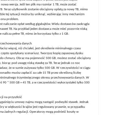
 nowa wersja. Jeśli ten plik ma rozmiar 1 TB, może zostać
B. Teraz użytkownik zostanie obciążony opłatą za nowy TB, mimo
wdzie tej sytuacji można by uniknąć, wybierając inny mechanizm
e ona problem.
est naliczanie opłat według gigabajtów. Wielu dostawców zaokrągla
b nawet TB. Na przykład jeden dostawca może mieć pozornie niską
 że nalicza pełne TB, mimo że korzystasz tylko z 1 GB.
 przechowywania danych
łacisz więcej, niż chciałeś, jest określenie minimalnego czasu
często spotykany scenariusz. Tworzysz kopię zapasową dysku
go do chmury. Obraz ma pojemność 500 GB, możesz zostać obciążony
, biorąc pod uwagę niską stawkę za TB. Teraz jednak co noc
dasz, że w sumie zużywasz tylko 500 GB. W rzeczywistości w ciągu
ponadto musisz zapłacić za całe 15 TB przez określoną liczbę
 minimalnego trzymiesięcznego okresu przechowywania danych. W
ś 90 * 500 GB = 45 TB, a w rzeczywistości wykorzystałeś tylko 500
ji na przyszłość
ygaśnięciu umowy najmu mogą nastąpić podwyżki stawek. Jednak
ry w większości krajów jest regulowany prawnie, w przypadku
a żadnych regulacji. Operatorzy mogą podnieść koszty w