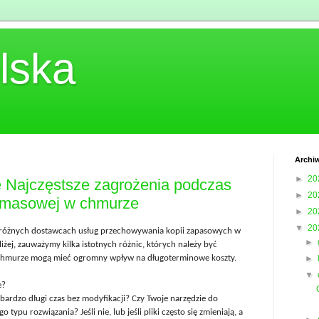
lska
Archi
►
20
 Najczęstsze zagrożenia podczas
►
20
i masowej w chmurze
►
20
▼
20
 różnych dostawcach usług przechowywania kopii zapasowych w
►
iżej, zauważymy kilka istotnych różnic, których należy być
chmurze mogą mieć ogromny wpływ na długoterminowe koszty.
►
▼
e?
bardzo długi czas bez modyfikacji? Czy Twoje narzędzie do
typu rozwiązania? Jeśli nie, lub jeśli pliki często się zmieniają, a