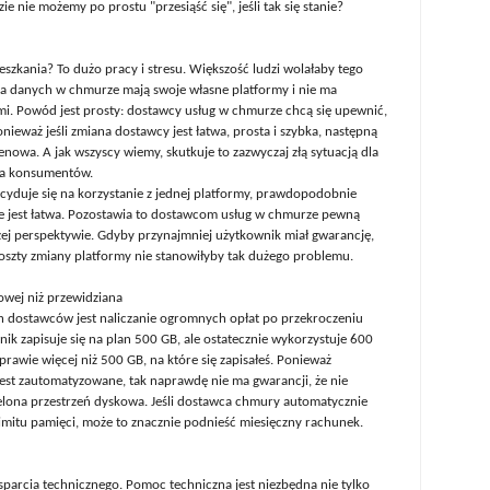
 nie możemy po prostu "przesiąść się", jeśli tak się stanie?
eszkania? To dużo pracy i stresu. Większość ludzi wolałaby tego
a danych w chmurze mają swoje własne platformy i nie ma
i. Powód jest prosty: dostawcy usług w chmurze chcą się upewnić,
nieważ jeśli zmiana dostawcy jest łatwa, prosta i szybka, następną
enowa. A jak wszyscy wiemy, skutkuje to zazwyczaj złą sytuacją dla
dla konsumentów.
ecyduje się na korzystanie z jednej platformy, prawdopodobnie
ie jest łatwa. Pozostawia to dostawcom usług w chmurze pewną
j perspektywie. Gdyby przynajmniej użytkownik miał gwarancję,
oszty zmiany platformy nie stanowiłyby tak dużego problemu.
sowej niż przewidziana
h dostawców jest naliczanie ogromnych opłat po przekroczeniu
nik zapisuje się na plan 500 GB, ale ostatecznie wykorzystuje 600
rawie więcej niż 500 GB, na które się zapisałeś. Ponieważ
est zautomatyzowane, tak naprawdę nie ma gwarancji, że nie
elona przestrzeń dyskowa. Jeśli dostawca chmury automatycznie
limitu pamięci, może to znacznie podnieść miesięczny rachunek.
sparcia technicznego. Pomoc techniczna jest niezbędna nie tylko