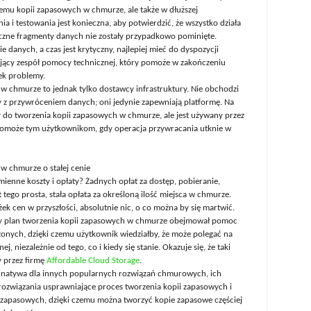
emu kopii zapasowych w chmurze, ale także w dłuższej
 i testowania jest konieczna, aby potwierdzić, że wszystko działa
yczne fragmenty danych nie zostały przypadkowo pominięte.
 danych, a czas jest krytyczny, najlepiej mieć do dyspozycji
jący zespół pomocy technicznej, który pomoże w zakończeniu
iek problemy.
 chmurze to jednak tylko dostawcy infrastruktury. Nie obchodzi
y z przywróceniem danych; oni jedynie zapewniają platformę. Na
 do tworzenia kopii zapasowych w chmurze, ale jest używany przez
c pomoże tym użytkownikom, gdy operacja przywracania utknie w
w chmurze o stałej cenie
zmienne koszty i opłaty? Żadnych opłat za dostęp, pobieranie,
ego prosta, stała opłata za określoną ilość miejsca w chmurze.
k cen w przyszłości, absolutnie nic, o co można by się martwić.
yby plan tworzenia kopii zapasowych w chmurze obejmował pomoc
zonych, dzięki czemu użytkownik wiedziałby, że może polegać na
niezależnie od tego, co i kiedy się stanie. Okazuje się, że taki
ny przez firmę
Affordable Cloud Storage
.
ternatywa dla innych popularnych rozwiązań chmurowych, ich
rozwiązania usprawniające proces tworzenia kopii zapasowych i
i zapasowych, dzięki czemu można tworzyć kopie zapasowe częściej