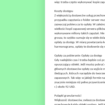
więc trzeba często wykonywać kopie z
Koszty dostępu
Z większością dostawców usług przechow
przypadku zapytania o folder serwer musi
zazwyczaj pobiera za to opłaty. W zależ
wielkości kopii zapasowej serwera plik
wykonywane miliony takich zapytań. Nie w
grosza, to szybko sumuje się w wiele dol
opłaty za dostęp. W miarę powtarzania 
harmonogramu, opłaty te dosłownie się 
Opłaty za pobieranie: Opłaty za dostęp
Gdy nadejdzie czas i trzeba będzie coś p
opuszczający obiekt. Jeśli musisz pobra
głównych dostawców opłaty za wyjście m
śledzących, których narzędzie do tworz
zapasowych. Tak więc w jakiejś formie nas
znacznie mniejsze niż pełne przywróceni
r.) około 92 USD.
Pułapki granularności
Większość dostawców, zwłaszcza dostaw
przechowuje każdy obiekt osobno. Jeśli tr