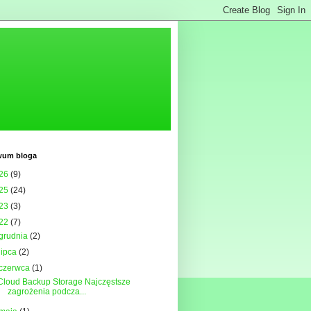
wum bloga
26
(9)
25
(24)
23
(3)
22
(7)
grudnia
(2)
lipca
(2)
czerwca
(1)
Cloud Backup Storage Najczęstsze
zagrożenia podcza...