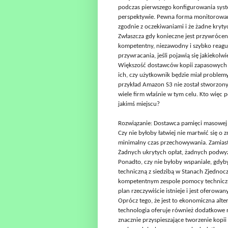
podczas pierwszego konfigurowania syst
perspektywie. Pewna forma monitorowania
zgodnie z oczekiwaniami i że żadne kryt
Zwłaszcza gdy konieczne jest przywrócenie
kompetentny, niezawodny i szybko reagu
przywracania, jeśli pojawią się jakiekolw
Większość dostawców kopii zapasowych w
ich, czy użytkownik będzie miał problem
przykład Amazon S3 nie został stworzony
wiele firm właśnie w tym celu. Kto wię
jakimś miejscu?
Rozwiązanie: Dostawca pamięci masowej 
Czy nie byłoby łatwiej nie martwić się o 
minimalny czas przechowywania. Zamiast t
Żadnych ukrytych opłat, żadnych podwyże
Ponadto, czy nie byłoby wspaniale, gd
techniczną z siedzibą w Stanach Zjednoc
kompetentnym zespole pomocy technicznej, 
plan rzeczywiście istnieje i jest oferowa
Oprócz tego, że jest to ekonomiczna al
technologia oferuje również dodatkowe 
znacznie przyspieszające tworzenie kopi