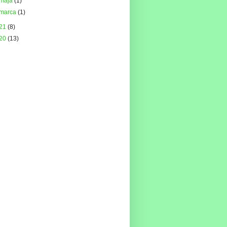
maja
(1)
marca
(1)
21
(8)
20
(13)