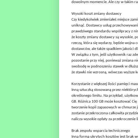
dowolnym momencie. Ale czy w takim razie
Wysoki koszt zmiany dostawcy
Czy kiedykolwiek zmieniałeś miejsce zami
uniknąć. Dostawcy usług przechowywani
prawdziwego standardu współpracy z nim
że koszty zmiany dostawcy są wysokie, po
rzeczą, która się wydarzy, będzie wojna c
dostawców, ale także spadkiem jakości 
W związku z tym, jeśli użytkownik raz zd
pozostanie przy niej, ponieważ zmiana n
swobodę w podnoszeniu stawek w dłuższe
że stawki nie wzrosną, wówczas wyższe k
Korzystanie z większej ilości pamięci ma
Inną sztuczką stosowaną przez niektóryc
określonego limitu. Na przykład, użytkow
GB. Różnica 100 GB może kosztować Cię p
tworzenie kopii zapasowych w chmurze j
zostanie przekroczona całkowita przydzi
nalicza wysokie opłaty za przekroczenie 
Brak zespołu wsparcia technicznego
Inną formą ukrytych kosztów jest brak w