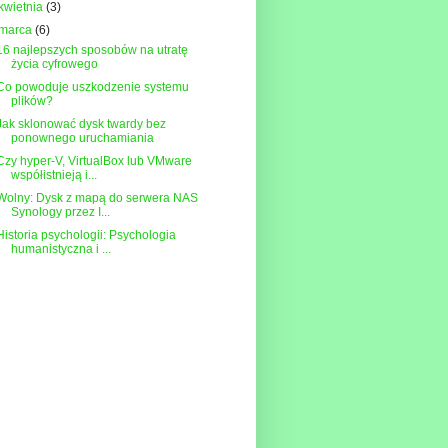
kwietnia
(3)
marca
(6)
16 najlepszych sposobów na utratę
życia cyfrowego
Co powoduje uszkodzenie systemu
plików?
Jak sklonować dysk twardy bez
ponownego uruchamiania
Czy hyper-V, VirtualBox lub VMware
współistnieją i...
Wolny: Dysk z mapą do serwera NAS
Synology przez I...
Historia psychologii: Psychologia
humanistyczna i ...