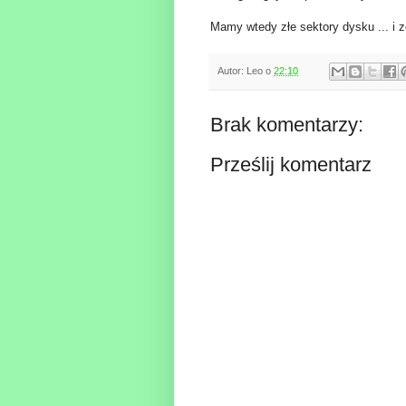
Mamy wtedy złe sektory dysku ... i ze
Autor:
Leo
o
22:10
Brak komentarzy:
Prześlij komentarz