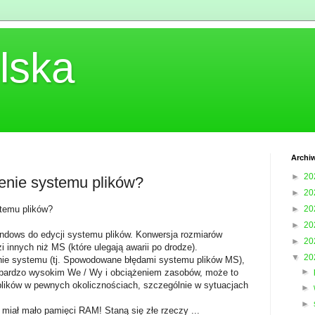
lska
Archi
►
20
nie systemu plików?
►
20
temu plików?
►
20
►
20
indows do edycji systemu plików. Konwersja rozmiarów
►
20
innych niż MS (które ulegają awarii po drodze).
▼
20
enie systemu (tj. Spowodowane błędami systemu plików MS),
►
d bardzo wysokim We / Wy i obciążeniem zasobów, może to
lików w pewnych okolicznościach, szczególnie w sytuacjach
►
►
 miał mało pamięci RAM! Staną się złe rzeczy ...