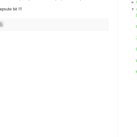
►
psute bit !!!
▼