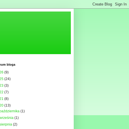
wum bloga
26
(9)
25
(24)
23
(3)
22
(7)
21
(8)
20
(13)
października
(1)
września
(1)
sierpnia
(2)